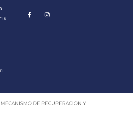
a
h a
om
L MECANISMO DE RECUPERACIÓN Y