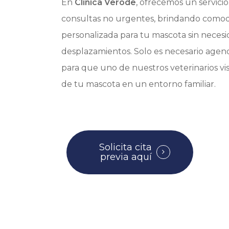
En
Clínica Verode
, ofrecemos un servicio
Hit enter to search or ESC to close
consultas no urgentes, brindando comod
personalizada para tu mascota sin neces
desplazamientos. Solo es necesario age
para que uno de nuestros veterinarios vis
de tu mascota en un entorno familiar.
Solicita cita
previa aquí