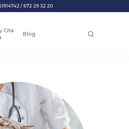
51914742 / 672 29 32 20
y Cita
search
Blog
a